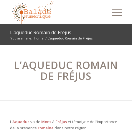
L’aqueduc Romain de Fréjus
You are here:
Home
/
L’aqueduc Romain de Fréjus
L’AQUEDUC ROMAIN
DE FRÉJUS
L’
Aqueduc
va
de
Mons
à
Fréjus
et témoigne de l’importance
de la présence
romaine
dans notre région.