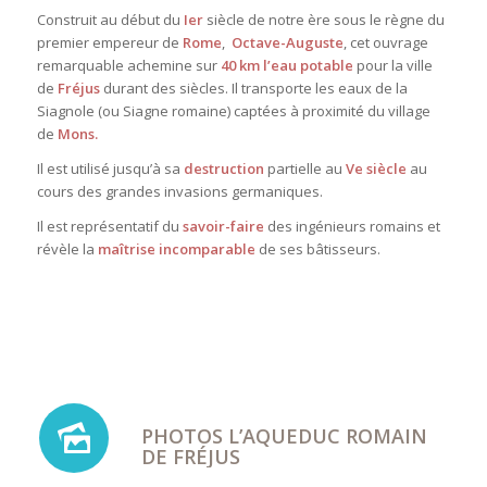
Construit au début du
I
er
siècle de notre ère sous le règne du
premier empereur de
Rome
,
Octave-Auguste
, cet ouvrage
remarquable achemine sur
40 km l’eau potable
pour la ville
de
Fréjus
durant des siècles. Il transporte les eaux de la
Siagnole
(ou
Siagne romaine)
captées à proximité du village
de
Mons.
Il est utilisé jusqu’à sa
destruction
partielle
au
V
e
siècle
au
cours des grandes invasions germaniques.
Il est représentatif du
savoir-faire
des ingénieurs romains et
révèle la
maîtrise incomparable
de ses bâtisseurs.
PHOTOS L’AQUEDUC ROMAIN
DE FRÉJUS